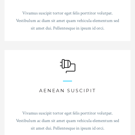
Vivamus suscipit tortor eget felis porttitor volutpat.
Vestibulum ac diam sit amet quam vehicula elementum sed
sit amet dui. Pellentesque in ipsum id orci.
AENEAN SUSCIPIT
Vivamus suscipit tortor eget felis porttitor volutpat.
Vestibulum ac diam sit amet quam vehicula elementum sed
sit amet dui. Pellentesque in ipsum id orci.