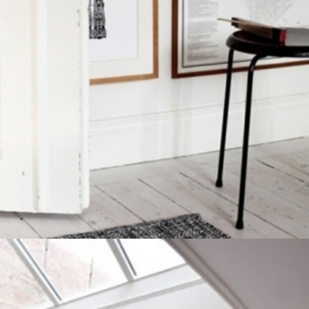
FUSCE VULPUTATE