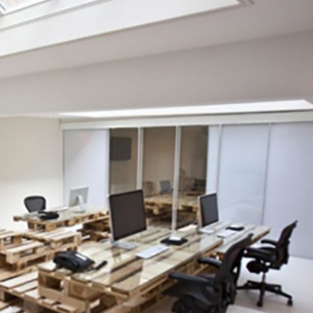
Vivamus suscipit tortor eget felis porttitor volutpat. Vestibulum
ac diam sit amet quam vehicula elementum sed sit amet dui.
Pellentesque in ipsum id orci.