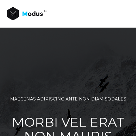
MAECENAS ADIPISCING ANTE NON DIAM SODALES
MORBI VEL ERAT
NON MAURIS