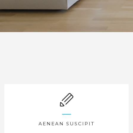
FUSCE VULPUTATE
VEHICULA
Vivamus suscipit tortor eget felis porttitor volutpat. Vestibulum
ac diam sit amet quam vehicula elementum sed sit amet dui.
Pellentesque in ipsum id orci.
ELEMENTUM
AENEAN SUSCIPIT