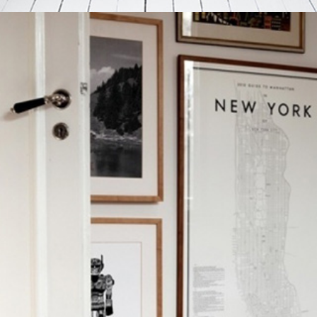
FUSCE VULPUTATE
Vivamus suscipit tortor eget felis porttitor volutpat. Vestibulum
ac diam sit amet quam vehicula elementum sed sit amet dui.
Pellentesque in ipsum id orci.